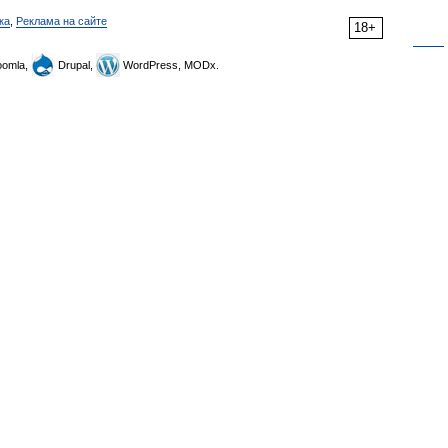
ка
,
Реклама на сайте
18+
omla,
Drupal,
WordPress, MODx.