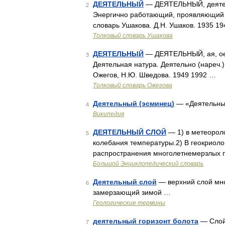
ДЕЯТЕЛЬНЫЙ
— ДЕЯТЕЛЬНЫЙ, деятельн
2
Энергично работающий, проявляющий о
словарь Ушакова. Д.Н. Ушаков. 1935 1
Толковый словарь Ушакова
ДЕЯТЕЛЬНЫЙ
— ДЕЯТЕЛЬНЫЙ, ая, ое;
3
Деятельная натура. Деятельно (нареч.)
Ожегов, Н.Ю. Шведова. 1949 1992 …
Толковый словарь Ожегова
Деятельный (эсминец)
— «Деятельн
4
Википедия
ДЕЯТЕЛЬНЫЙ СЛОЙ
— 1) в метеорол
5
колебания температуры.2) В геокриоло
распространения многолетнемерзлых п
Большой Энциклопедический словарь
Деятельный слой
— верхний слой мно
6
замерзающий зимой …
Геологические термины
деятельный горизонт болота
— Слой 
7