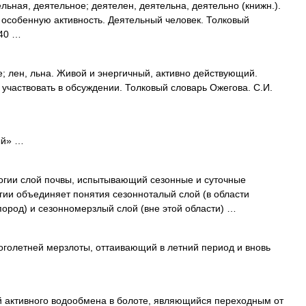
ая, деятельное; деятелен, деятельна, деятельно (книжн.).
собенную активность. Деятельный человек. Толковый
940 …
 лен, льна. Живой и энергичный, активно действующий.
 участвовать в обсуждении. Толковый словарь Ожегова. С.И.
ый» …
огии слой почвы, испытывающий сезонные и суточные
гии объединяет понятия сезонноталый слой (в области
ород) и сезонномерзлый слой (вне этой области) …
голетней мерзлоты, оттаивающий в летний период и вновь
активного водообмена в болоте, являющийся переходным от