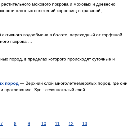
 растительного мохового покрова и моховых и древесно
хности плотных сплетений корневищ в травяной,
активного водообмена в болоте, переходный от торфяной
ьного покрова …
ных пород, в пределах которого происходят суточные и
ых пород
— Верхний слой многолетнемерзлых пород, где они
и протаиванию. Syn.: сезонноталый слой …
7
8
9
10
11
12
13