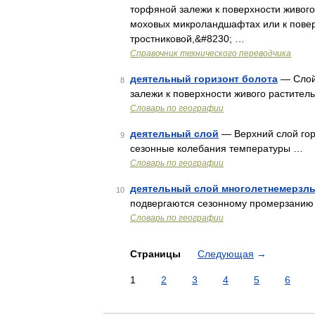
торфяной залежи к поверхности живого
моховых микроландшафтах или к повер
тростниковой,&#8230; …
Справочник технического переводчика
деятельный горизонт болота
— Слой 
8
залежи к поверхности живого растител
Словарь по географии
деятельный слой
— Верхний слой гор
9
сезонные колебания температуры …
Словарь по географии
деятельный слой многолетнемерзл
10
подвергаются сезонному промерзанию 
Словарь по географии
Страницы
Следующая
→
1
2
3
4
5
6